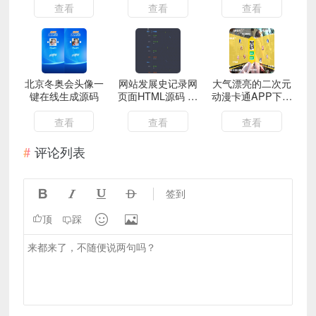
BGM
查看
查看
查看
北京冬奥会头像一
网站发展史记录网
大气漂亮的二次元
键在线生成源码
页面HTML源码 记
动漫卡通APP下载
录网站发展史
页面HTML源码 带
文字弹幕
查看
查看
查看
评论列表




签到


顶
踩