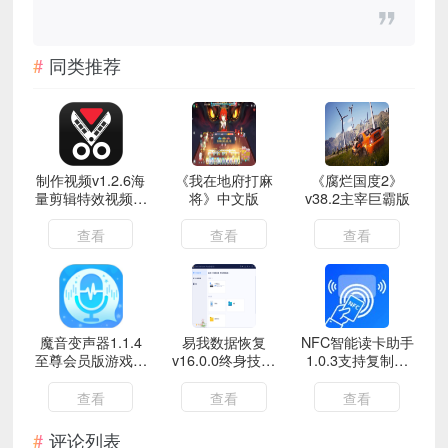
同类推荐
制作视频v1.2.6海
《我在地府打麻
《腐烂国度2》
量剪辑特效视频变
将》中文版
v38.2主宰巨霸版
速分屏字幕制作
查看
查看
查看
魔音变声器1.1.4
易我数据恢复
NFC智能读卡助手
至尊会员版游戏语
v16.0.0终身技术
1.0.3支持复制读
音包实时变声
版
取格式化NFC卡
查看
查看
查看
评论列表