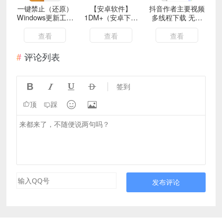
一键禁止（还原）
【安卓软件】
抖音作者主要视频
Windows更新工具
1DM+（安卓下载
多线程下载 无需
【适用于任何
器）
Cookies 官方接口
Edition】V1.1
查看
查看
查看
评论列表




签到


顶
踩
发布评论