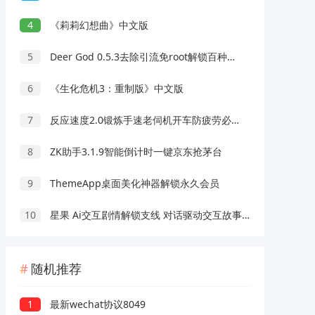
4
《莉莉幻想曲》中文版
5
Deer God 0.5.3去除引流免root解锁百种软件会员
6
《生化危机3：重制版》中文版
7
反应速度2.0锻炼手速老伺机开车防疲劳必备
8
ZK助手3.1.9智能倒计时一键京东抢茅台
9
ThemeApp桌面美化神器解锁永久会员
10
星果 Ai交互剧情解锁支线 对话驱动交互故事剧情
随机推荐
1
最新wechat协议8049