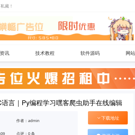
不私藏！
资讯
技术教程
软件源码
网
le编程C语言｜Py编程学习嘿客爬虫助手在线编辑
下载地址
作者：admin
:09
点评：0 条