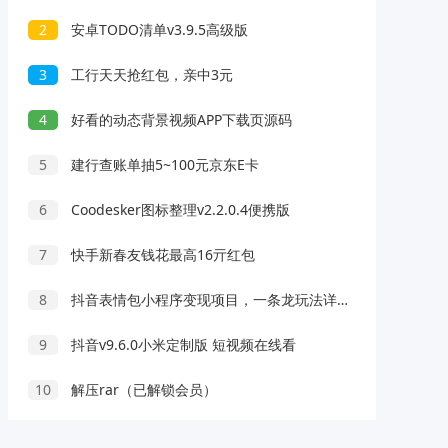
2
安卓TODO清单v3.9.5高级版
3
工行天天抢红包，亲中3元
4
好看的动态背景视频APP下载页源码
5
建行查账单抽5~100元京东E卡
6
Coodesker图标整理v2.2.0.4便携版
7
快手新春友钱花最高16亓红包
8
抖音表情包小程序变现项目，一条龙玩法详细大解析，视频版学习！
9
抖音v9.6.0小米定制版 短视频在线看
10
解压rar（已解锁会员）