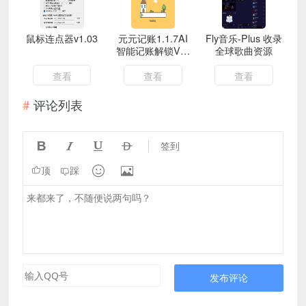
鼠标连点器v1.03
元元记账1.1.7AI
Fly音乐-Plus 收录
智能记账解锁VIP
全球歌曲资源
功能
查看
查看
查看
评论列表




签到


顶
踩
发布评论