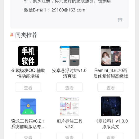
件，购买注册，得到更好的正版服务。侵删请
致信E-mail： 29160@163.com
同类推荐
企鹅模块QQ 辅助
安卓悬浮时钟v1.0
Remini_3.6.70画
性功能增强
清爽版
质修复解锁高级版
查看
查看
查看
骁龙工具箱v6.2.1
图片标注工具
《塞拉科》v1.0.0
系统辅助激活专业
v2.2
原版英文
版
查看
查看
查看