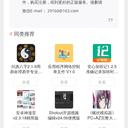
件，购买注册，得到更好的正版服务。侵删请
致信E-mail： 29160@163.com
同类推荐
问真八字2.1.9周
应用程序网络控制
安心加班记1.2.5
易命理易学专业八
单文件 V1.0
准确记录加班时间
字排盘宝
避免被套路解锁会
员
查看
查看
查看
安卓神漫堂
Shotcut开源视频
《螺丝模拟器》
v2.3.18精简版
编辑v24.06便携版
PC+AZ完整大合
集