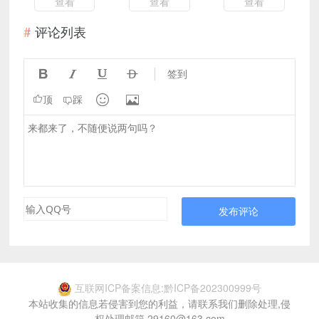
查看
查看
查看
评论列表




签到


顶
踩
发布评论
互联网ICP备案信息:黔ICP备202300999号
本站收集的信息若侵害到您的利益，请联系我们删除处理,侵
权处理邮箱 29160@163.com