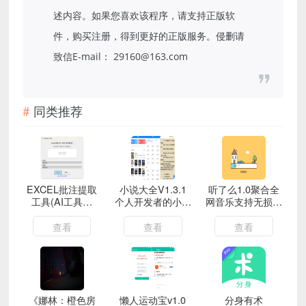
述内容。如果您喜欢该程序，请支持正版软
件，购买注册，得到更好的正版服务。侵删请
致信E-mail： 29160@163.com
同类推荐
EXCEL批注提取
小说大全V1.3.1
听了么1.0聚合全
工具(AI工具生
个人开发者的小众
网音乐支持无损下
成)V1.0
追书APP
载
查看
查看
查看
《娜林：橙色房
懒人运动宝v1.0
分身有术