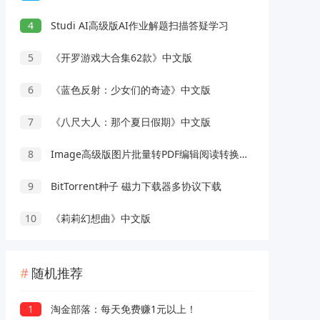
4
Studi AI高级版AI作业解题扫描答疑学习
5
《开罗游戏大合集62款》中文版
6
《蓝色反射：少女们的奇迹》中文版
7
《八尺大人：那个夏日假期》中文版
8
Image高级版图片批量转PDF编辑阅读转换工具
9
BitTorrent种子 磁力下载器多协议下载
10
《莉莉幻想曲》中文版
随机推荐
1
淘金部落：每天免费赚1元以上！