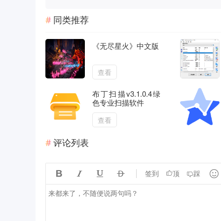
同类推荐
《无尽星火》中文版
查看
布丁扫描v3.1.0.4绿
色专业扫描软件
查看
评论列表





签到
顶
踩