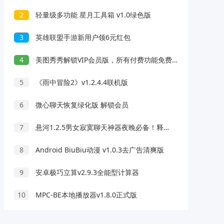
2
轻量级多功能 星月工具箱 v1.0绿色版
3
英雄联盟手游新用户领6元红包
4
美图秀秀解锁VIP会员版，所有付费功能免费使用
5
《雨中冒险2》v1.2.4.4联机版
6
微心聊天恢复绿化版 解锁会员
7
悬河1.2.5男女寂寞聊天神器夜晚必备！释放天性
8
Android BiuBiu动漫 v1.0.3去广告清爽版
9
安卓极巧立算v2.9.3全能型计算器
10
MPC-BE本地播放器v1.8.0正式版