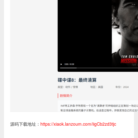
源码下载地址：
https://xiaok.lanzoum.com/iigCb2zd3tjc