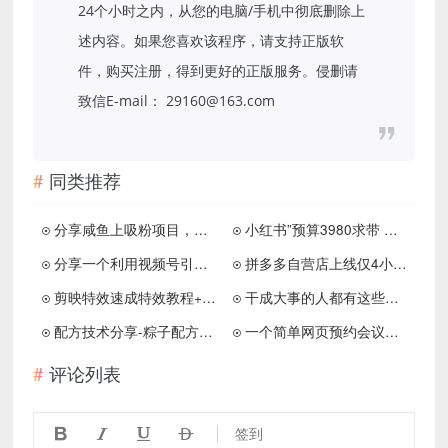
24个小时之内，从您的电脑/手机中彻底删除上
述内容。如果您喜欢该程序，请支持正版软
件，购买注册，得到更好的正版服务。侵删请
致信E-mail： 29160@163.com
同类推荐
分享咸鱼上吸粉项目，这个思路有点意思！
小红书”预算3980求带 图片玩法，单条日引流500+精准创业粉，私信根本回不完
分享一个利用视频号引流的真实案例
拼多多自营店上线仅4小时就关店
剪映特效速成特效教程+素材，永不过时的可学技能！
干成大事的人都有这些特点
配方技术分享-粽子配方多套
一个简单网页预约会议室系统
评论列表




签到