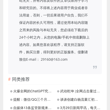
站无关，所有内容及软件的文章仅限用于学习
和研究目的。不得将上述内容用于商业或者非
法用途，否则，一切后果请用户自负，我们不
保证内容的长久可用性，通过使用本站内容随
之而来的风险与本站无关，您必须在下载后的
24个小时之内，从您的电脑/手机中彻底删除上
述内容。如果您喜欢该程序，请支持正版软
件，购买注册，得到更好的正版服务。侵删请
致信E-mail： 29160@163.com
同类推荐
火爆全网的ChatGPT究竟是什么
武动乾坤 |全网点击量过亿，玄幻小说巅峰之作
提醒：微信/QQ三个月未登录会被收回---（注明解决办法）
谈谈创建白杨流量汇初衷与Jack连麦聊如何打造个人IP？
自媒体13条监管新规来了：做自媒体还有前途吗？
3月29日新闻早讯，每天60秒读懂世界