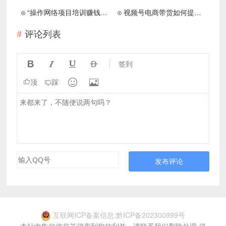
“操作网络项目培训赚钱术,揭秘如何做课程月入万元的生意”
视频号电商带货如何提高转化率、信任感
评论列表




签到


顶
踩
发布评论
互联网ICP备案信息:黔ICP备202300999号