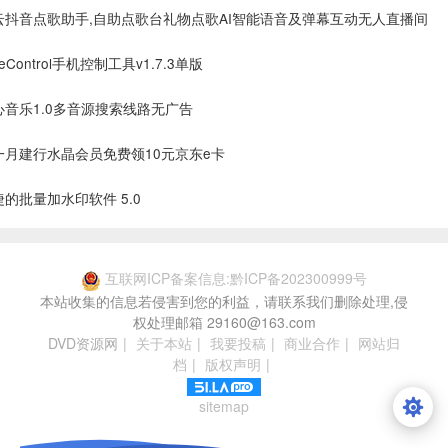
抖音点歌助手,自助点歌台礼物点歌AI智能语音及弹幕互动无人直播间
eeControl手机控制工具v1.7.3单版
音乐1.0多音源搜索线路无广告
月建行水晶会员免费领10元京东e卡
的批量加水印软件 5.0
互联网ICP备案信息:黔ICP备202300999号
本站收集的信息若侵害到您的利益，请联系我们删除处理,侵
权处理邮箱 29160@163.com
DVD资源网
|
关于本站
|
我要投稿
|
商业合作
|
网站归
档
|
版权声明
|
sitemap