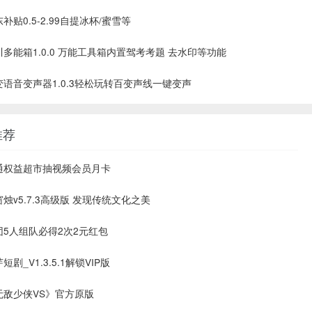
补贴0.5-2.99自提冰杯/蜜雪等
多能箱1.0.0 万能工具箱内置驾考考题 去水印等功能
语音变声器1.0.3轻松玩转百变声线一键变声
推荐
通权益超市抽视频会员月卡
烛v5.7.3高级版 发现传统文化之美
5人组队必得2次2元红包
短剧_V1.3.5.1解锁VIP版
敌少侠VS》官方原版