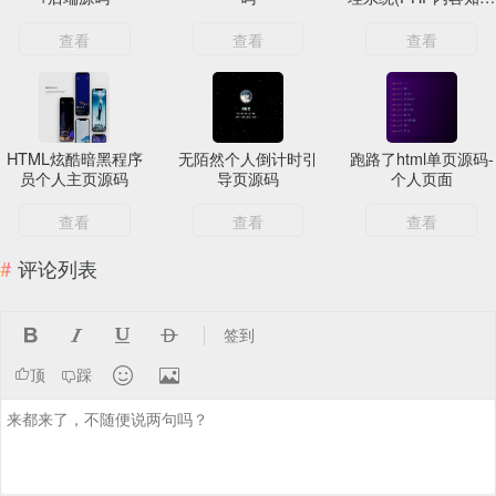
付费系统)
查看
查看
查看
HTML炫酷暗黑程序
无陌然个人倒计时引
跑路了html单页源码-
员个人主页源码
导页源码
个人页面
查看
查看
查看
评论列表




签到


顶
踩