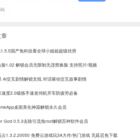
源码
文章
sk1.5.5国产免科技看全球小姐姐超级丝滑
换脸1.02 解锁会员无限制无违禁换脸 支持照片/视频
 Ai交互剧情解锁支线 对话驱动交互故事剧情
速度2.0锻炼手速老伺机开车防疲劳必备
emeApp桌面美化神器解锁永久会员
er God 0.5.3去除引流免root解锁百种软件会员
云1.3.2.20050 免费云游戏玩3A大作/热门游戏 无延迟免下载