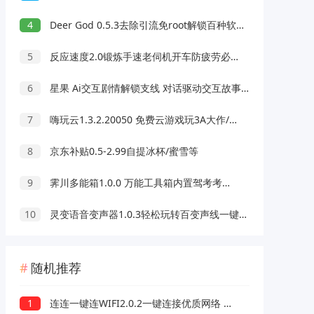
4
Deer God 0.5.3去除引流免root解锁百种软件会员
5
反应速度2.0锻炼手速老伺机开车防疲劳必备
6
星果 Ai交互剧情解锁支线 对话驱动交互故事剧情
7
嗨玩云1.3.2.20050 免费云游戏玩3A大作/热门游戏 无延迟免下载
8
京东补贴0.5-2.99自提冰杯/蜜雪等
9
霁川多能箱1.0.0 万能工具箱内置驾考考题 去水印等功能
10
灵变语音变声器1.0.3轻松玩转百变声线一键变声
随机推荐
1
连连一键连WIFI2.0.2一键连接优质网络 快速稳