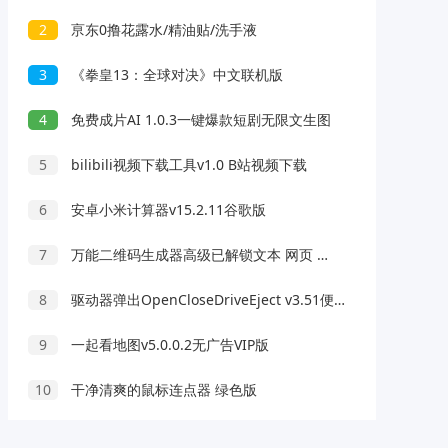
2
亰东0撸花露水/精油贴/洗手液
3
《拳皇13：全球对决》中文联机版
4
免费成片AI 1.0.3一键爆款短剧无限文生图
5
bilibili视频下载工具v1.0 B站视频下载
6
安卓小米计算器v15.2.11谷歌版
7
万能二维码生成器高级已解锁文本 网页 WiFi 等等都行
8
驱动器弹出OpenCloseDriveEject v3.51便携版
9
一起看地图v5.0.0.2无广告VIP版
10
干净清爽的鼠标连点器 绿色版