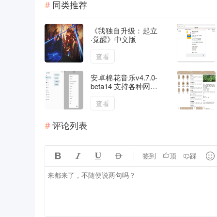
同类推荐
《我独自升级：起立
·觉醒》中文版
查看
安卓棉花音乐v4.7.0-
beta14 支持各种网盘
的音乐播放器
查看
评论列表





签到
顶
踩