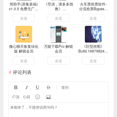
简助手(原集装箱)
《导演，请多多指
火车票抢票软件-
v1.0.5 免费无广工
教》
分流抢票Bypass-
具箱
Build.20087975
V1.15.7
查看
查看
查看
微心聊天恢复绿化
万能下载Pro 解锁
《巨型拼图》
版 解锁会员
会员
Build.16879824中
文版
查看
查看
查看
评论列表




签到


顶
踩