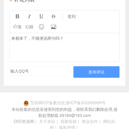




签到


顶
踩
发布评论
互联网ICP备案信息:黔ICP备202300999号
本站收集的信息若侵害到您的利益，请联系我们删除处理,侵
权处理邮箱 29160@163.com
DVD资源网
|
关于本站
|
我要投稿
|
商业合作
|
网站归
档
|
版权声明
|