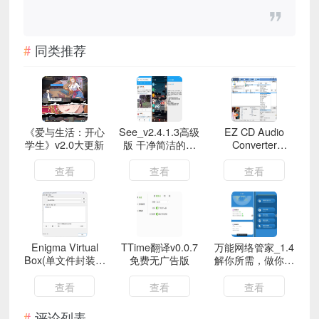
同类推荐
《爱与生活：开心
See_v2.4.1.3高级
EZ CD Audio
学生》v2.0大更新
版 干净简洁的三
Converter
方版微博
2024.06.28
查看
查看
查看
Enigma Virtual
TTime翻译v0.0.7
万能网络管家_1.4
Box(单文件封装工
免费无广告版
解你所需，做你的
具) v10.50
贴心伴侣！
查看
查看
查看
评论列表