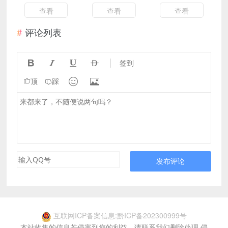
口，无需注册
v13.0.2.1071
查看
查看
查看
评论列表




签到


顶
踩
发布评论
互联网ICP备案信息:黔ICP备202300999号
本站收集的信息若侵害到您的利益，请联系我们删除处理,侵