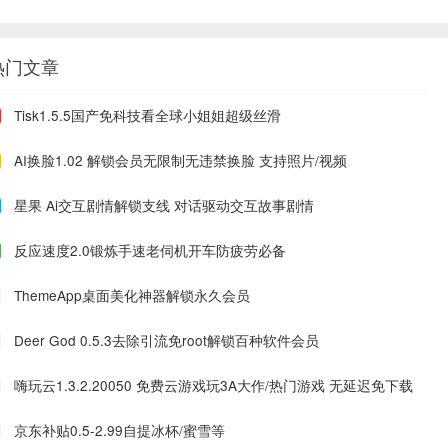
热门文章
Tisk1.5.5国产免科技看全球小姐姐超级丝滑
AI换脸1.02 解锁会员无限制无违禁换脸 支持照片/视频
星果 Ai交互剧情解锁支线 对话驱动交互故事剧情
反应速度2.0锻炼手速老伺机开车防疲劳必备
ThemeApp桌面美化神器解锁永久会员
Deer God 0.5.3去除引流免root解锁百种软件会员
嗨玩云1.3.2.20050 免费云游戏玩3A大作/热门游戏 无延迟免下载
京东补贴0.5-2.99自提冰杯/蜜雪等