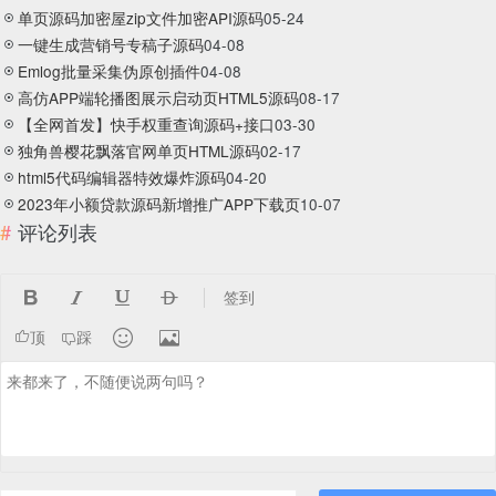
单页源码加密屋zip文件加密API源码
05-24
一键生成营销号专稿子源码
04-08
Emlog批量采集伪原创插件
04-08
高仿APP端轮播图展示启动页HTML5源码
08-17
【全网首发】快手权重查询源码+接口
03-30
独角兽樱花飘落官网单页HTML源码
02-17
html5代码编辑器特效爆炸源码
04-20
2023年小额贷款源码新增推广APP下载页
10-07
评论列表




签到


顶
踩