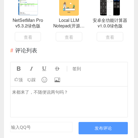
NetSetMan Pro
Local LLM
安卓全功能计算器
v5.3.2绿色版
Notepad(开源免
v1.0.0绿色版
费本地大语言模型
记事本)
查看
查看
查看
评论列表




签到


顶
踩
发布评论