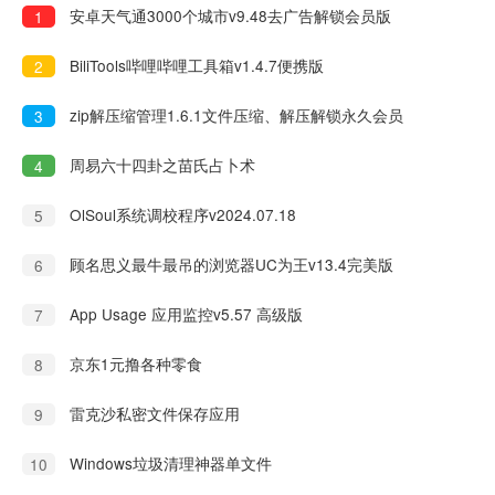
安卓天气通3000个城市v9.48去广告解锁会员版
1
BiliTools哔哩哔哩工具箱v1.4.7便携版
2
zip解压缩管理1.6.1文件压缩、解压解锁永久会员
3
周易六十四卦之苗氏占卜术
4
OlSoul系统调校程序v2024.07.18
5
顾名思义最牛最吊的浏览器UC为王v13.4完美版
6
App Usage 应用监控v5.57 高级版
7
京东1元撸各种零食
8
雷克沙私密文件保存应用
9
Windows垃圾清理神器单文件
10