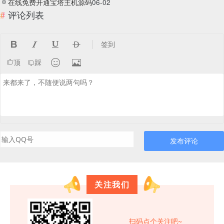
在线免费开通宝塔主机源码
06-02
评论列表




签到


顶
踩
发布评论
关注我们
扫码点个关注吧~