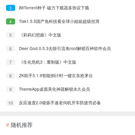
BitTorrent种子 磁力下载器多协议下载
3
Tisk1.5.5国产免科技看全球小姐姐超级丝滑
4
《莉莉幻想曲》中文版
5
Deer God 0.5.3去除引流免root解锁百种软件会员
6
《生化危机3：重制版》中文版
7
ZK助手3.1.9智能倒计时一键京东抢茅台
8
ThemeApp桌面美化神器解锁永久会员
9
反应速度2.0锻炼手速老伺机开车防疲劳必备
10
随机推荐