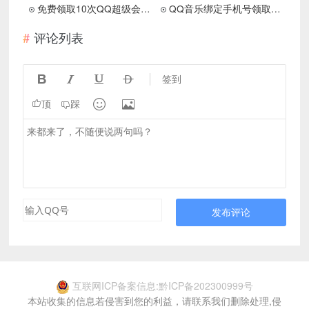
免费领取10次QQ超级会员 亲测26天数秒到
QQ音乐绑定手机号领取3天豪华绿钻
评论列表




签到


顶
踩
发布评论
互联网ICP备案信息:黔ICP备202300999号
本站收集的信息若侵害到您的利益，请联系我们删除处理,侵