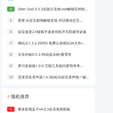
4
Deer God 0.5.3去除引流免root解锁百种软件会员
5
星果 Ai交互剧情解锁支线 对话驱动交互故事剧情
6
反应速度2.0锻炼手速老伺机开车防疲劳必备
7
嗨玩云1.3.2.20050 免费云游戏玩3A大作/热门游戏 无延迟免下载
8
京东补贴0.5-2.99自提冰杯/蜜雪等
9
霁川多能箱1.0.0 万能工具箱内置驾考考题 去水印等功能
10
灵变语音变声器1.0.3轻松玩转百变声线一键变声
随机推荐
1
聚多影视盒子v4.0.3会员免授权版