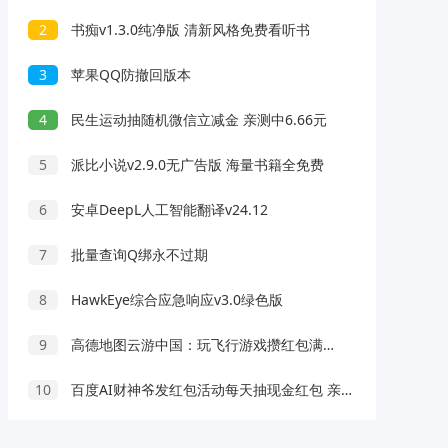
2
书痴v1.3.0纯净版 清新风格免费看听书
3
苹果QQ防撤回版本
4
民生运动抽随机微信立减金 亲测中6.66元
5
派比小说v2.9.0无广告版 海量书籍全免费
6
安卓DeepL人工智能翻译v24.12
7
批量查询Q绑永不过期
8
HawkEye综合应急响应v3.0绿色版
9
高德地图云游中国：玩飞行游戏攒红包满3.5元可提现支付宝
10
百度AI财神爷发红包活动每天抽现金红包 亲测中0.88元 满1元提现