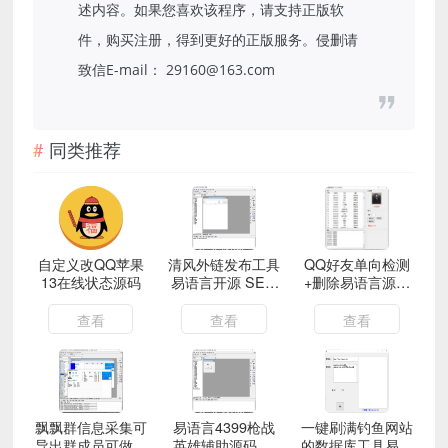
述内容。如果您喜欢该程序，请支持正版软
件，购买注册，得到更好的正版服务。侵删请
致信E-mail： 29160@163.com
同类推荐
自定义改QQ苹果
清风外链发布工具
QQ好友单向检测
13在线状态源码
易语言开源 SEO
+删除易语言源码
外链发布源码
附成品
查看
查看
查看
飘飘群信息采集可
易语言4399枪战
一键刷满钓鱼网站
导出群成员可做群
英雄辅助源码 模
的数据库工具易语