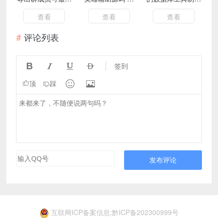
管和爆粉软件易语
块大家自备
言源码
言源码
查看
查看
查看
评论列表




签到


顶
踩
发布评论
互联网ICP备案信息:黔ICP备202300999号