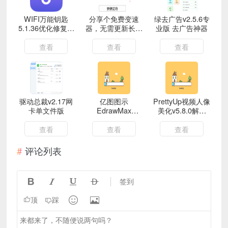
WIFI万能钥匙
分享个免费变速
绿去广告v2.5.6专
5.1.36优化修复版
器，无需更新长期
业版 去广告神器
增加更多可连接
可用
WIF
查看
查看
查看
驱动总裁v2.17网
亿图图示
PrettyUp视频人像
卡单文件版
EdrawMax
美化v5.8.0解锁
v13.0.2.1071
VIP版
查看
查看
查看
评论列表




签到


顶
踩