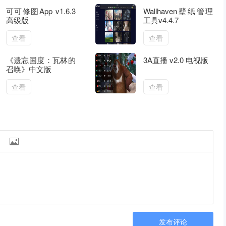
可可修图App v1.6.3
Wallhaven壁纸管理
高级版
工具v4.4.7
查看
查看
《遗忘国度：瓦林的
3A直播 v2.0 电视版
召唤》中文版
查看
查看

发布评论