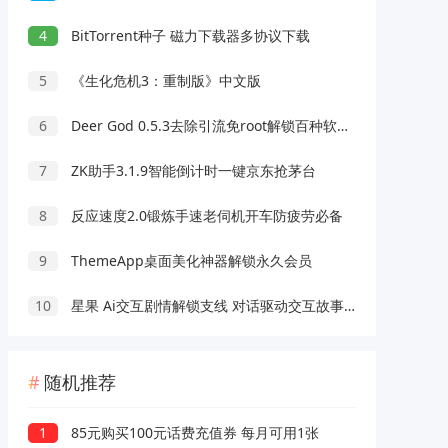
4
BitTorrent种子 磁力下载器多协议下载
5
《生化危机3：重制版》中文版
6
Deer God 0.5.3去除引流免root解锁百种软件会员
7
ZK助手3.1.9智能倒计时一键京东抢茅台
8
反应速度2.0锻炼手速老伺机开车防疲劳必备
9
ThemeApp桌面美化神器解锁永久会员
10
星果 Ai交互剧情解锁支线 对话驱动交互故事剧情
随机推荐
1
85元购买100元话费充值券 每月可用1张