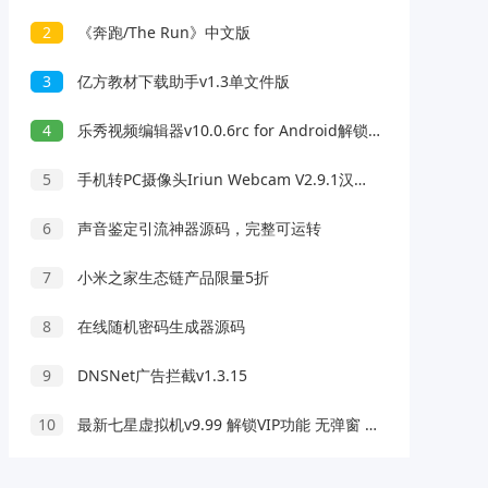
2
《奔跑/The Run》中文版
3
亿方教材下载助手v1.3单文件版
4
乐秀视频编辑器v10.0.6rc for Android解锁VIP版
5
手机转PC摄像头Iriun Webcam V2.9.1汉化专业版
6
声音鉴定引流神器源码，完整可运转
7
小米之家生态链产品限量5折
8
在线随机密码生成器源码
9
DNSNet广告拦截v1.3.15
10
最新七星虚拟机v9.99 解锁VIP功能 无弹窗 去广告更新 永久可用