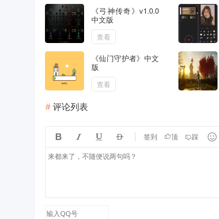
《弓神传奇》v1.0.0
中文版
查看
《仙门守护者》中文
版
查看
评论列表





签到
顶
踩