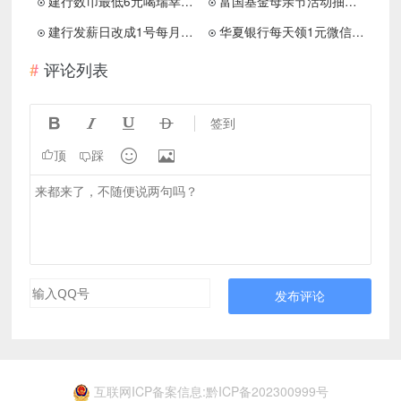
建行数币最低6元喝瑞幸咖啡
富国基金母亲节活动抽红包亲测0.36元微信红包
建行发薪日改成1号每月领10元京东e卡
华夏银行每天领1元微信立减金秒到账 理论上可领47元
评论列表




签到


顶
踩
发布评论
互联网ICP备案信息:黔ICP备202300999号