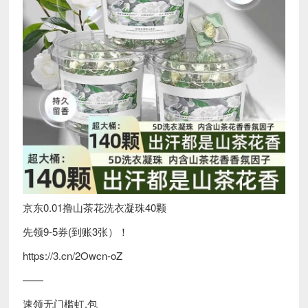
京东0.01撸山茶花洗衣凝珠40颗
先领9-5券(到账3张）！
https://3.cn/2Owcn-oZ
——
速领无门槛虹.包