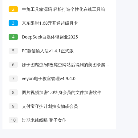
2
牛角工具箱源码 轻松打造个性化在线工具箱
3
京东限时1.68亓开通超级月卡
4
DeepSeek自媒体轻创业2025
5
PC微信输入法v1.4.1正式版
6
妹子图爬虫/修改爬虫网站后得到的美图录爬虫
7
veyon电子教室管理v4.9.4.0
8
图片视频加密1.0终身会员的文件加密软件
9
支付宝守护计划抽实物或会员
10
过期米线线喵 凳子女仆