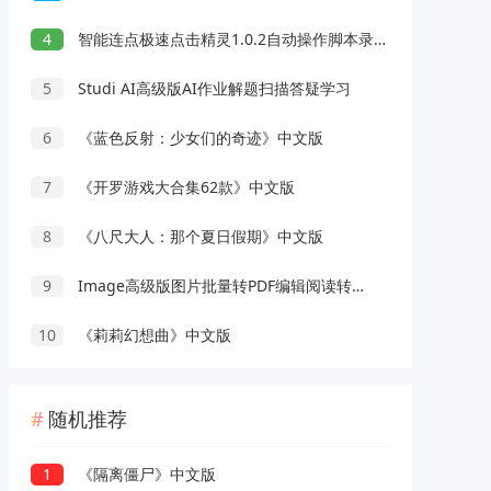
4
智能连点极速点击精灵1.0.2自动操作脚本录制解放双手
5
Studi AI高级版AI作业解题扫描答疑学习
6
《蓝色反射：少女们的奇迹》中文版
7
《开罗游戏大合集62款》中文版
8
《八尺大人：那个夏日假期》中文版
9
Image高级版图片批量转PDF编辑阅读转换工具
10
《莉莉幻想曲》中文版
随机推荐
1
《隔离僵尸》中文版