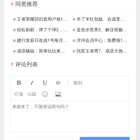
同类推荐
王者荣耀回归老用户领1亓红包
羊了羊红包版、合成变首富，光年游戏和福利直发新出
轻松刷刷，弹了个球2，球球打怪兽，免费赚1元！
蓝色水世界2、解压馆极速版，来简单拿0.6以上
建行发薪日改成1号每月领10元京东e卡
洋河会员中心：免费领1.88元红包！
成语赐福：简单玩玩来拿个0.3
找茬王者秀7、成语大挑战5，体重和三好商户新出
评论列表




签到


顶
踩