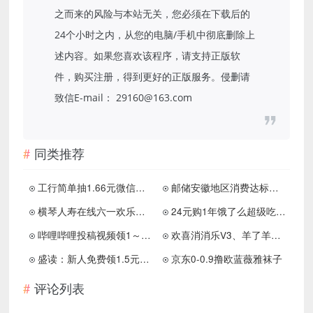
之而来的风险与本站无关，您必须在下载后的
24个小时之内，从您的电脑/手机中彻底删除上
述内容。如果您喜欢该程序，请支持正版软
件，购买注册，得到更好的正版服务。侵删请
致信E-mail： 29160@163.com
同类推荐
工行简单抽1.66元微信立减金
邮储安徽地区消费达标抽红包
横琴人寿在线六一欢乐童行抽微信红包 实物
24元购1年饿了么超级吃货卡会员 每月4张5元红包
哔哩哔哩投稿视频领1～8元红包
欢喜消消乐V3、羊了羊福利版，简单拿0.4以上
盛读：新人免费领1.5元以上！
京东0-0.9撸欧蓝薇雅袜子
评论列表