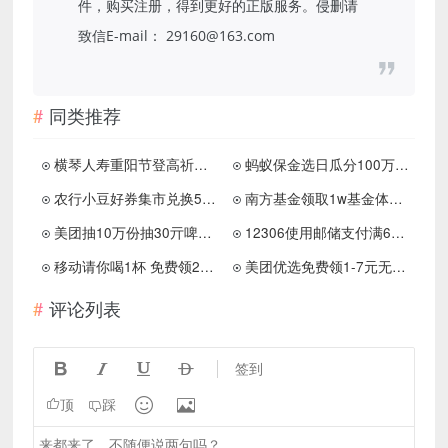
件，购买注册，得到更好的正版服务。侵删请
致信E-mail： 29160@163.com
同类推荐
横琴人寿重阳节登高祈福抽微信红包、琴豆 亲测中1.17元
蚂蚁保金选日瓜分100万红包
农行小豆好券集市兑换5元京东E卡
南方基金领取1w基金体验金到期可提现0.38~1.38元红包
美团抽10万份抽30亓啤酒免单
12306使用邮储支付满60减15元
移动请你喝1杯 免费领29元库迪咖啡 蜜雪冰城等代金券
美团优选免费领1-7元无门槛券 限当天使用
评论列表




签到


顶
踩