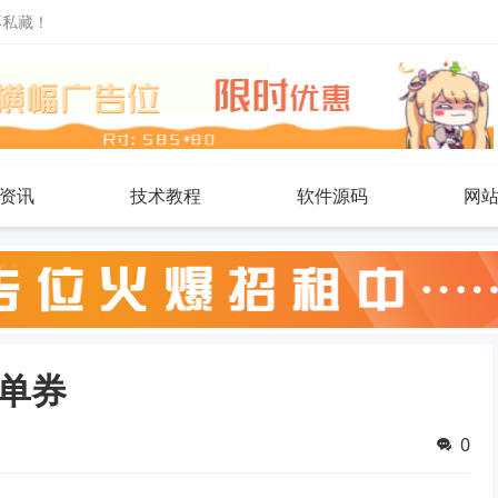
不私藏！
资讯
技术教程
软件源码
网
单券
0