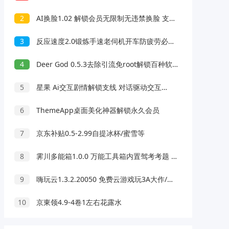
2
AI换脸1.02 解锁会员无限制无违禁换脸 支持照片/视频
3
反应速度2.0锻炼手速老伺机开车防疲劳必备
4
Deer God 0.5.3去除引流免root解锁百种软件会员
5
星果 Ai交互剧情解锁支线 对话驱动交互故事剧情
6
ThemeApp桌面美化神器解锁永久会员
7
京东补贴0.5-2.99自提冰杯/蜜雪等
8
霁川多能箱1.0.0 万能工具箱内置驾考考题 去水印等功能
9
嗨玩云1.3.2.20050 免费云游戏玩3A大作/热门游戏 无延迟免下载
10
京東领4.9-4卷1左右花露水