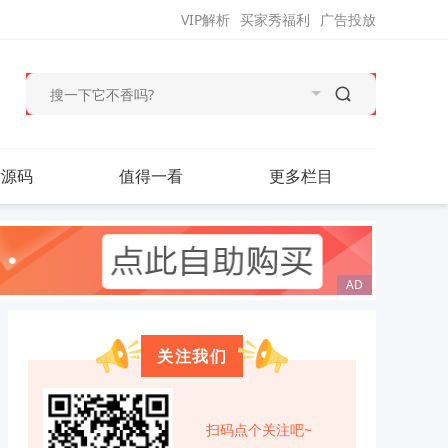
VIP解析
买家秀福利
广告投放
站源码
值得一看
更多栏目
关注我们
扫码点个关注吧~