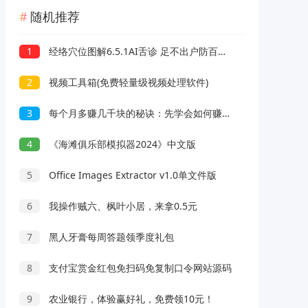
随机推荐
1
经络穴位图解6.5.1AI舌诊 足不出户防百病解锁钻石会员
2
视频工具箱(免费轻量级视频处理软件)
3
每个月多赚几千块的秘诀：先学会如何赚，再放大了干
4
《海滩俱乐部模拟器2024》中文版
5
Office Images Extractor v1.0单文件版
6
我操作贼六、枫叶小居，来拿0.5元
7
黑人牙膏每周答题领季度礼包
8
支付宝赏金红包免扫码免复制口令网站源码
9
农业银行，体验赢好礼，免费领10元！