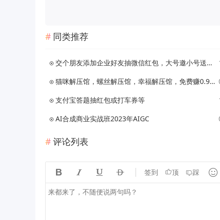
同类推荐
交个朋友添加企业好友抽微信红包，大号邀小号送抽奖机会
猫咪解压馆，螺丝解压馆，幸福解压馆，免费赚0.9元！
支付宝答题抽红包或打车券等
AI合成商业实战班2023年AIGC
评论列表





签到
顶
踩