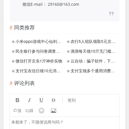
致信E-mail： 29160@163.com
同类推荐
小米oppo游戏中心仙剑奇侠传领支付宝现金
农行5人组队领取5元京东E卡
民生银行参与问卷调查可以获得3元云闪付红包
滴滴每天领10亓无门槛专车券
微信打开京东1亓神价实物
云自动：骗子软件，下载登录薅1元
支付宝农信日领10元消费红包，可变现
支付宝领多个通用消费红包
评论列表




签到


顶
踩