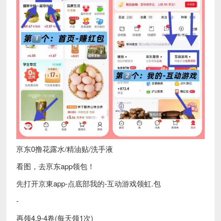
亰东0撸花露水/精油贴/洗手液
看图，去亰东app领包！
先打开京東app-点底部我的-互动游戏领虹.包
-
再领4.9-4卷(每天领1次)