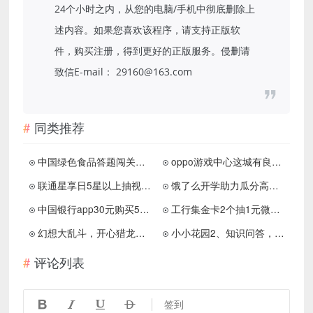
24个小时之内，从您的电脑/手机中彻底删除上
述内容。如果您喜欢该程序，请支持正版软
件，购买注册，得到更好的正版服务。侵删请
致信E-mail： 29160@163.com
同类推荐
中国绿色食品答题闯关必中0.3元以上微信红包
oppo游戏中心这城有良田预约抽1-888元支付宝现金
联通星享日5星以上抽视频会员
饿了么开学助力瓜分高校免单
中国银行app30元购买50元星巴克代金券，利润6元
工行集金卡2个抽1元微信立减金 亲测2元,大水！
幻想大乱斗，开心猎龙人，快快斗，免费赚1.5元！
小小花园2、知识问答，简单拿0.6
评论列表




签到