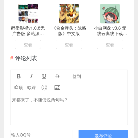
醉拳影视v1.0.8无
《合金弹头：战略
小白网盘 v3.6 无
广告版 多站源追
版》中文版
线云离线下载
剧APP
10m/s
查看
查看
查看
评论列表




签到


顶
踩
发布评论