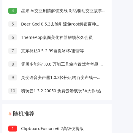
4
星果 Ai交互剧情解锁支线 对话驱动交互故事剧情
5
Deer God 0.5.3去除引流免root解锁百种软件会员
6
ThemeApp桌面美化神器解锁永久会员
7
京东补贴0.5-2.99自提冰杯/蜜雪等
8
霁川多能箱1.0.0 万能工具箱内置驾考考题 去水印等功能
9
灵变语音变声器1.0.3轻松玩转百变声线一键变声
10
嗨玩云1.3.2.20050 免费云游戏玩3A大作/热门游戏 无延迟免下载
随机推荐
1
ClipboardFusion v6.2高级便携版