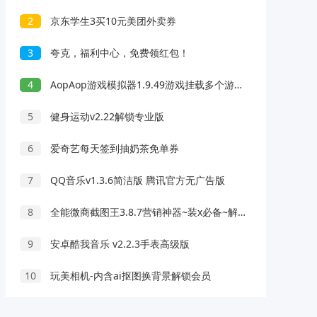
2
京东学生3买10元美团外卖券
3
夸克，福利中心，免费领红包！
4
AopAop游戏模拟器1.9.49游戏挂载多个游戏运行
5
健身运动v2.22解锁专业版
6
爱奇艺每天签到抽奶茶免单券
7
QQ音乐v1.3.6简洁版 腾讯官方无广告版
8
全能微商截图王3.8.7营销神器~装x必备~解锁会员
9
安卓酷我音乐 v2.2.3手表高级版
10
玩美相机-内含ai抠图换背景解锁会员