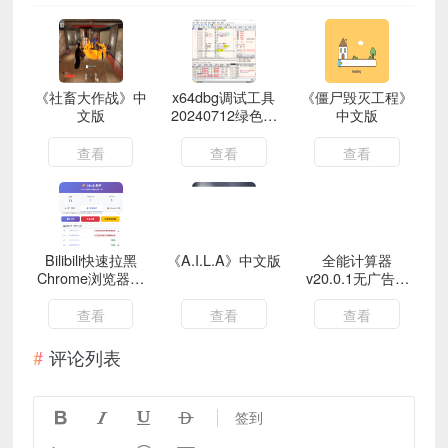
《社畜大作战》中
x64dbg调试工具
《僵尸毁灭工程》
文版
20240712绿色增
中文版
强版
查看
查看
查看
Bilibili快速拉黑
《A.I.L.A》中文版
全能计算器
Chrome浏览器插
v20.0.1无广告版
件
计算工具
查看
查看
查看
评论列表




签到