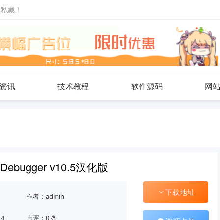
不私藏！
资讯
技术教程
软件源码
网
ebugger v10.5汉化版
下载地址
作者：admin
14
点评：0 条