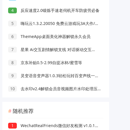
4
反应速度2.0锻炼手速老伺机开车防疲劳必备
5
嗨玩云1.3.2.20050 免费云游戏玩3A大作/热门游戏 无延迟免下载
6
ThemeApp桌面美化神器解锁永久会员
7
星果 Ai交互剧情解锁支线 对话驱动交互故事剧情
8
京东补贴0.5-2.99自提冰杯/蜜雪等
9
灵变语音变声器1.0.3轻松玩转百变声线一键变声
10
去水印v2.4解锁会员音视频图片水印处理压缩工具
随机推荐
1
WechatRealFriends微信好友检测 v1.0.1绿色版