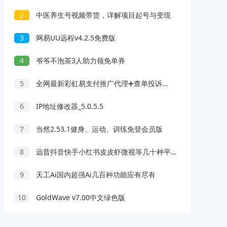
2
中医养生号视频带货，详解项目起号与变现
3
网易UU远程v4.2.5免费版
4
爷爷不泡茶3人助力领免单券
5
全网最新彩虹易支付推广代理➕查单投诉功能
6
IP地址修改器_5.0.5.5
7
当然2.53.1健身、运动、训练免登会员版
8
远昔抖音快手小红书皮皮虾微视等几十种平台去水印PHP网站源码
9
天工Ai国内超强Ai几百种功能应有尽有
10
GoldWave v7.00中文绿色版