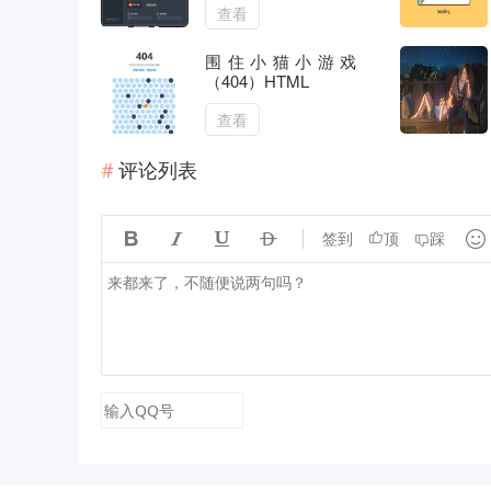
查看
围住小猫小游戏
（404）HTML
查看
评论列表





签到
顶
踩