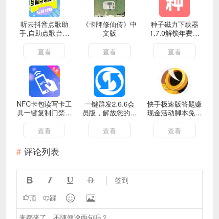
听云抖音点歌助
《卡牌修仙传》中
种子磁力下载器
手,自助点歌台礼
文版
1.7.0解锁年费会
物点歌AI智能语音
员不限速下载
及弹幕互动无人直
查看
查看
查看
播间
NFC卡包读写卡工
一键群发2.6.6会
快手极速版答题赚
具一键复制门禁卡
员版，解放您的双
现金活动脚本免费
电子卡
手
分享
查看
查看
查看
评论列表




签到


顶
踩