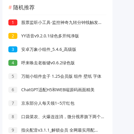
随机推荐
1
股票监听小工具-监控神奇九转分钟线触发提醒工具V2.0
2
YY语音v9.2.0.1绿色多开纯净版
3
安卓万象小组件_5.4.6_高级版
4
呼来唤去老板键v0.6.2绿色版
5
万能小组件盒子 1.25会员版 组件 壁纸 字体
6
ChatGPT适配H5和WEB端源码画面精美
7
京东部分人每天领1~5亓红包
8
口袋菜农、火爆连连消，微分视界旗下两个消除游戏
9
指尖配音v3.1.1_解锁会员 全网最实用配音软件