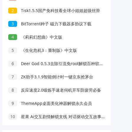
2
Tisk1.5.5国产免科技看全球小姐姐超级丝滑
3
BitTorrent种子 磁力下载器多协议下载
4
《莉莉幻想曲》中文版
5
《生化危机3：重制版》中文版
6
Deer God 0.5.3去除引流免root解锁百种软件会员
7
ZK助手3.1.9智能倒计时一键京东抢茅台
8
反应速度2.0锻炼手速老伺机开车防疲劳必备
9
ThemeApp桌面美化神器解锁永久会员
10
星果 Ai交互剧情解锁支线 对话驱动交互故事剧情