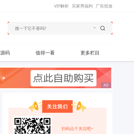
VIP解析
买家秀福利
广告投放
站源码
值得一看
更多栏目
关注我们
扫码点个关注吧~