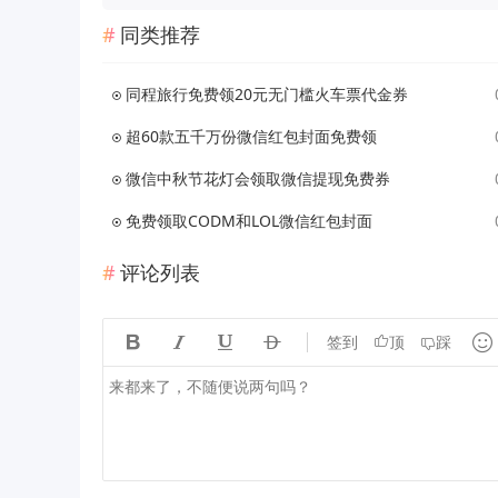
同类推荐
同程旅行免费领20元无门槛火车票代金券
超60款五千万份微信红包封面免费领
微信中秋节花灯会领取微信提现免费券
免费领取CODM和LOL微信红包封面
评论列表





签到
顶
踩