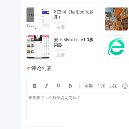
X空间（应用无限多
开）
查看
安卓Mybilibili v1.0极
简版
查看
评论列表





签到
顶
踩