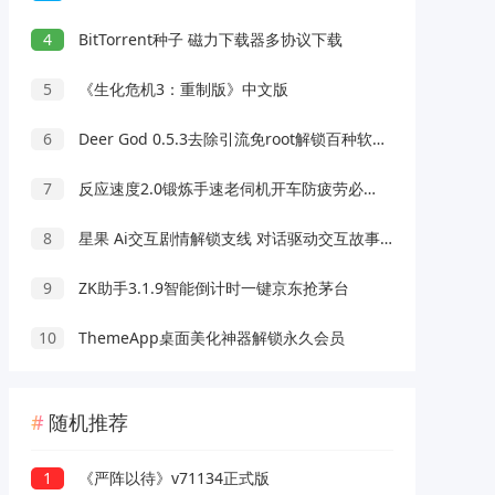
4
BitTorrent种子 磁力下载器多协议下载
5
《生化危机3：重制版》中文版
6
Deer God 0.5.3去除引流免root解锁百种软件会员
7
反应速度2.0锻炼手速老伺机开车防疲劳必备
8
星果 Ai交互剧情解锁支线 对话驱动交互故事剧情
9
ZK助手3.1.9智能倒计时一键京东抢茅台
10
ThemeApp桌面美化神器解锁永久会员
随机推荐
1
《严阵以待》v71134正式版