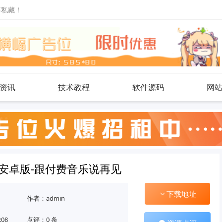
不私藏！
资讯
技术教程
软件源码
网
.6安卓版-跟付费音乐说再见
下载地址
作者：admin
:08
点评：0 条