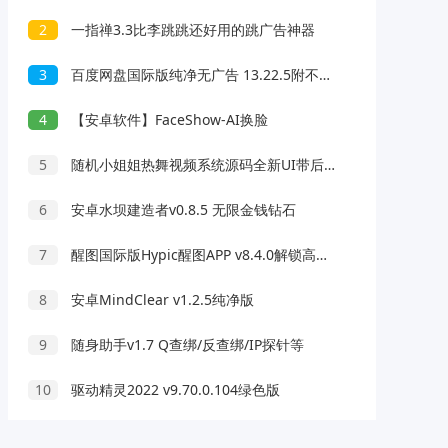
2
一指禅3.3比李跳跳还好用的跳广告神器
3
百度网盘国际版纯净无广告 13.22.5附不限速方法
4
【安卓软件】FaceShow-AI换脸
5
随机小姐姐热舞视频系统源码全新UI带后台版v5.0
6
安卓水坝建造者v0.8.5 无限金钱钻石
7
醒图国际版Hypic醒图APP v8.4.0解锁高级版
8
安卓MindClear v1.2.5纯净版
9
随身助手v1.7 Q查绑/反查绑/IP探针等
10
驱动精灵2022 v9.70.0.104绿色版