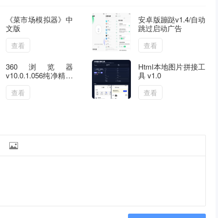
《菜市场模拟器》中
安卓版蹦跶v1.4/自动
文版
跳过启动广告
查看
查看
360浏览器
Html本地图片拼接工
v10.0.1.056纯净精简
具 v1.0
版
查看
查看
