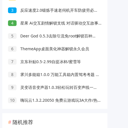
3
反应速度2.0锻炼手速老伺机开车防疲劳必备
4
星果 Ai交互剧情解锁支线 对话驱动交互故事剧情
5
Deer God 0.5.3去除引流免root解锁百种软件会员
6
ThemeApp桌面美化神器解锁永久会员
7
京东补贴0.5-2.99自提冰杯/蜜雪等
8
霁川多能箱1.0.0 万能工具箱内置驾考考题 去水印等功能
9
灵变语音变声器1.0.3轻松玩转百变声线一键变声
10
嗨玩云1.3.2.20050 免费云游戏玩3A大作/热门游戏 无延迟免下载
随机推荐