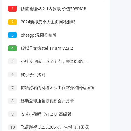
1
妙懂地理v8.2.1内购版 价值598RMB
2
2024新拟态个人主页网站源码
3
chatgpt无限公益版
4
虚拟天文馆stellarium V23.2
5
小猪爱消除、点了个点，来拿0.8以上
6
被小学生拷问
7
简洁好看的网络团队工作室介绍网站源码
8
移动全球通领取视频会员月卡
9
安卓小荷听书v1.2.01高级版
10
飞语影视 3.2.5.305去广告增加订阅源