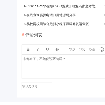
89skins-csgo原版CSGO游戏开箱源码盲盒对战、幸运开箱、积分商城、fl盲盒
在线查询骚扰电话归属地源码分享
易校网校园综合跑腿小程序源码修复运营版
评论列表





签到
顶
踩