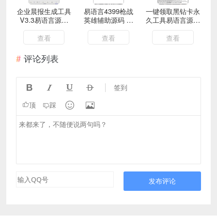
企业晨报生成工具
易语言4399枪战
一键领取黑钻卡永
V3.3易语言源码
英雄辅助源码 模
久工具易语言源码
附带成品
块大家自备
附带成品
查看
查看
查看
评论列表




签到


顶
踩
发布评论