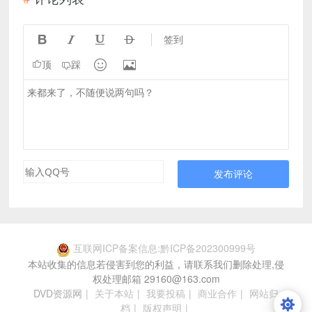




签到


顶
踩
发布评论
互联网ICP备案信息:黔ICP备202300999号
本站收集的信息若侵害到您的利益，请联系我们删除处理,侵
权处理邮箱 29160@163.com
DVD资源网
|
关于本站
|
我要投稿
|
商业合作
|
网站归
档
|
版权声明
|