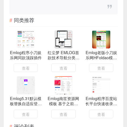
同类推荐
Emlog程序小刀娱
红尘梦 EMLOG首
Emlog老版小刀娱
乐网同款顶踩插件
款技术导航分类网
乐网HFoldao模板
主题模板
重构精仿版
查看
查看
查看
Emlog5.31默认模
Emlog南笙资源网
Emlog程序百度站
板替换自适应登录
模板 基于之前的
长平台快速收录提
后台页面源码
资源吧模板修复版
交插件
查看
查看
查看
评论列表