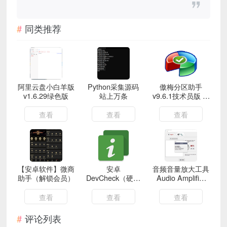
同类推荐
阿里云盘小白羊版
Python采集源码
傲梅分区助手
v1.6.29绿色版
站上万条
v9.6.1技术员版 分
区神器
查看
查看
查看
【安卓软件】微商
安卓
音频音量放大工具
助手（解锁会员）
DevCheck（硬件
Audio Amplifier
查询工具）已解锁
Pro V2.2.0
高级版
查看
查看
查看
评论列表