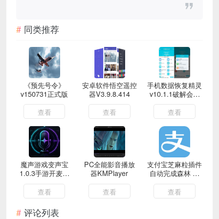
同类推荐
《预先号令》
安卓软件悟空遥控
手机数据恢复精灵
v150731正式版
器V3.9.8.414
v10.1.1破解会员
版
查看
查看
查看
魔声游戏变声宝
PC全能影音播放
支付宝芝麻粒插件
1.0.3手游开麦整
器KMPlayer
自动完成森林 庄
活变声解锁会员
园 农场等
查看
查看
查看
评论列表