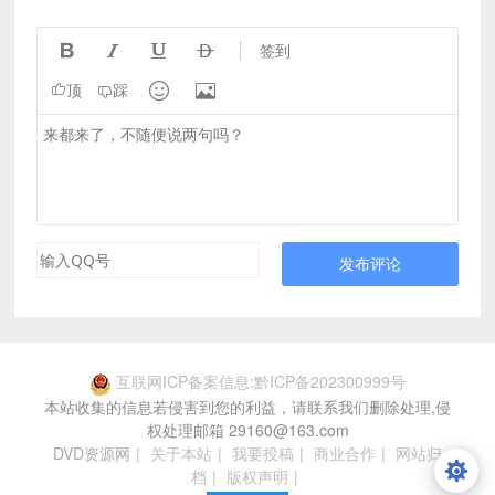




签到


顶
踩
发布评论
互联网ICP备案信息:黔ICP备202300999号
本站收集的信息若侵害到您的利益，请联系我们删除处理,侵
权处理邮箱 29160@163.com
DVD资源网
|
关于本站
|
我要投稿
|
商业合作
|
网站归
档
|
版权声明
|