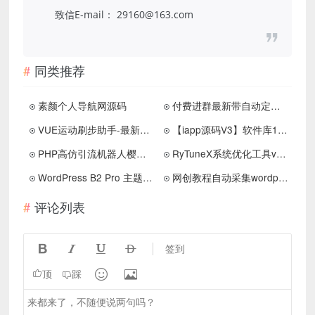
致信E-mail： 29160@163.com
同类推荐
素颜个人导航网源码
付费进群最新带自动定位版本源码
VUE运动刷步助手-最新可用版
【iapp源码V3】软件库10.0版，多种分类合集，精品UI界面美化！
PHP高仿引流机器人樱花授权网站源码
RyTuneX系统优化工具v1.4.1中文版
WordPress B2 Pro 主题5.2.0最新开心版,附带官方包体与授权文件
网创教程自动采集wordpress插件子比主题
评论列表




签到


顶
踩