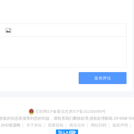

发布评论
互联网ICP备案信息:黔ICP备202300999号
收集的信息若侵害到您的利益，请联系我们删除处理,侵权处理邮箱 29160@163.
DVD资源网
|
关于本站
|
我要投稿
|
商业合作
|
网站归档
|
版权声明
|