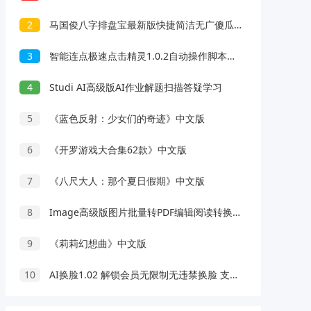
2
马国俊八字排盘宝最新版快捷简洁无广傻瓜操作
3
智能连点极速点击精灵1.0.2自动操作脚本录制解放双手
4
Studi AI高级版AI作业解题扫描答疑学习
5
《蓝色反射：少女们的奇迹》中文版
6
《开罗游戏大合集62款》中文版
7
《八尺大人：那个夏日假期》中文版
8
Image高级版图片批量转PDF编辑阅读转换工具
9
《莉莉幻想曲》中文版
10
AI换脸1.02 解锁会员无限制无违禁换脸 支持照片/视频