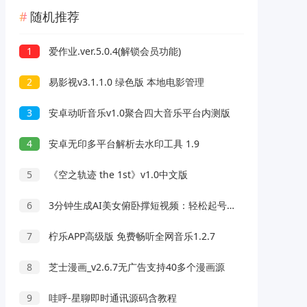
随机推荐
1
爱作业.ver.5.0.4(解锁会员功能)
2
易影视v3.1.1.0 绿色版 本地电影管理
3
安卓动听音乐v1.0聚合四大音乐平台内测版
4
安卓无印多平台解析去水印工具 1.9
5
《空之轨迹 the 1st》v1.0中文版
6
3分钟生成AI美女俯卧撑短视频：轻松起号，精准男粉流量变现利器！
7
柠乐APP高级版 免费畅听全网音乐1.2.7
8
芝士漫画_v2.6.7无广告支持40多个漫画源
9
哇呼-星聊即时通讯源码含教程