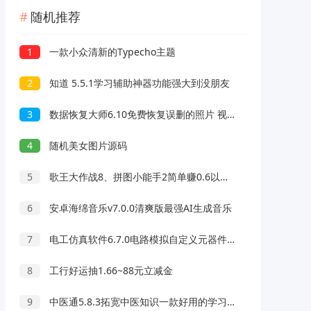
随机推荐
1
一款小众清新的Typecho主题
2
知道 5.5.1学习辅助神器功能强大到没朋友
3
数据恢复大师6.10免费恢复误删的照片 视频 文件等
4
随机美女图片源码
5
歌王大作战8、拼图小能手2简单赚0.6以上，体重19号新出
6
安卓海绵音乐v7.0.0清爽版最强AI生成音乐
7
电工仿真软件6.7.0电路模拟自定义元器件可视化编辑
8
工行好运抽1.66~88元立减金
9
中医通5.8.3拓宽中医知识一款好用的学习软件