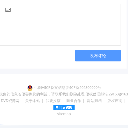

发布评论
互联网ICP备案信息:黔ICP备202300999号
收集的信息若侵害到您的利益，请联系我们删除处理,侵权处理邮箱 29160@163.
DVD资源网
|
关于本站
|
我要投稿
|
商业合作
|
网站归档
|
版权声明
|
sitemap