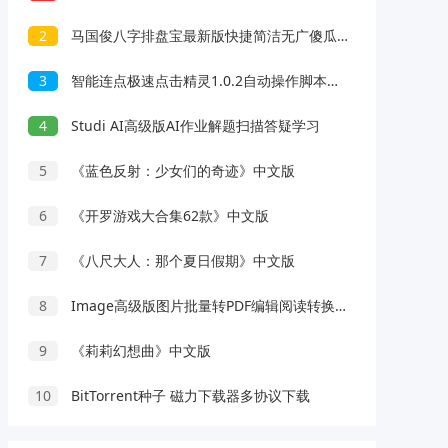
2
马国俊八字排盘宝最新版快捷简洁无广傻瓜操作
3
智能连点极速点击精灵1.0.2自动操作脚本录制解放双手
4
Studi AI高级版AI作业解题扫描答疑学习
5
《蓝色反射：少女们的奇迹》中文版
6
《开罗游戏大合集62款》中文版
7
《八尺大人：那个夏日假期》中文版
8
Image高级版图片批量转PDF编辑阅读转换工具
9
《莉莉幻想曲》中文版
10
BitTorrent种子 磁力下载器多协议下载