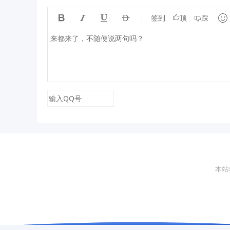





签到
顶
踩
本站