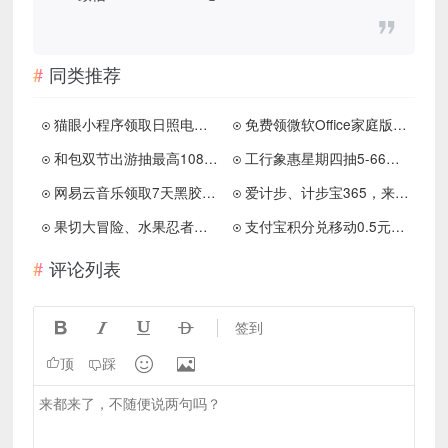
同类推荐
猫眼小程序领取日照电影优惠券，可变现7元以上
免费领微软Office家庭版会员月卡兑换券
和包双节出游抽最高1088积分
工行象惠星期四抽5-66元微信立减金
网易云音乐领取7天黑胶会员
爱计步、计步宝365，来拿微分视界的1.8红包
果切大冒险、水果忍者闯关记，简单来薅1.8
支付宝积分兑移动0.5元话费秒到
评论列表




签到


顶
踩