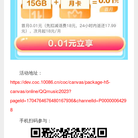
活动地址：
https://dev.coc.10086.cn/coc/canvas/package-h5-
canvas/online/QQmusic2023?
pageId=1704764676480167936&channelId=P0000006429
8
手机扫码参与：