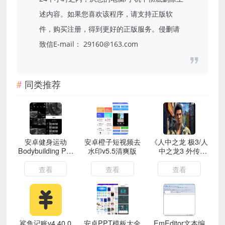
述内容。如果您喜欢该程序，请支持正版软
件，购买注册，得到更好的正版服务。侵删请
致信E-mail： 29160@163.com
同类推荐
安卓健身运动
安卓橙子短视频去
《人中之龙 极3/人
Bodybuilding Pro
水印v5.5清爽版
中之龙3 外传
v4.21专业版
Dark Ties》中文
版
查看
查看
查看
鲨鱼记账v4.40.0
安卓PPT模板大全
EmEditor文本编