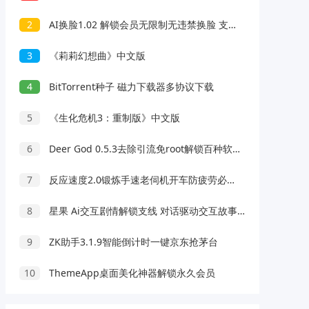
2
AI换脸1.02 解锁会员无限制无违禁换脸 支持照片/视频
3
《莉莉幻想曲》中文版
4
BitTorrent种子 磁力下载器多协议下载
5
《生化危机3：重制版》中文版
6
Deer God 0.5.3去除引流免root解锁百种软件会员
7
反应速度2.0锻炼手速老伺机开车防疲劳必备
8
星果 Ai交互剧情解锁支线 对话驱动交互故事剧情
9
ZK助手3.1.9智能倒计时一键京东抢茅台
10
ThemeApp桌面美化神器解锁永久会员