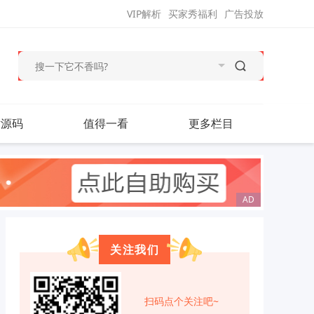
VIP解析
买家秀福利
广告投放
站源码
值得一看
更多栏目
关注我们
扫码点个关注吧~