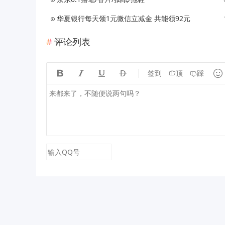
华夏银行每天领1元微信立减金 共能领92元
评论列表





签到
顶
踩