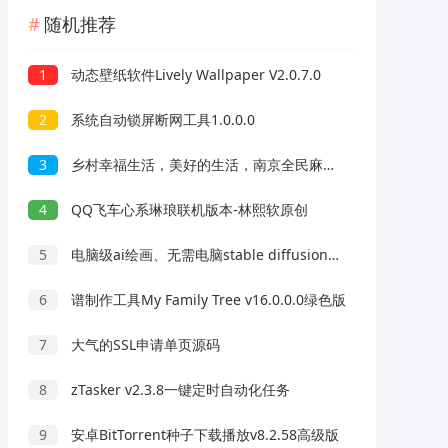
随机推荐
1
动态壁纸软件Lively Wallpaper V2.0.7.0
2
系统自动锁屏断网工具1.0.0.0
3
乡村幸福生活，美好的生活，南京全民麻将福瑞版，香蕉短剧，免费赚1.21元！
4
QQ飞车心系琳琅联机版本-林熙软原创
5
电脑级ai绘画、无需电脑stable diffusion最新版
6
谱制作工具My Family Tree v16.0.0.0绿色版
7
大气的SSL申请单页源码
8
zTasker v2.3.8一键定时自动化任务
9
安卓BitTorrent种子下载播放v8.2.58高级版